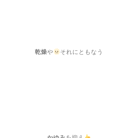
乾燥
や
それにともなう
かゆみ
を抑え