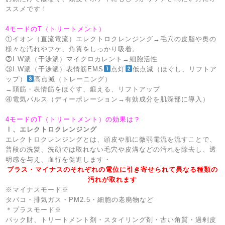
ススメです！
4モードのT（トリートメント）
①イオン（直流電流）エレクトロクレンジング→毛穴の皮脂や奥の
様々な汚れやフケ、角質をしっかり吸着。
⓶I.W派（干渉派）マイクロカレント→細胞活性
③I.W派（干渉派）表情筋EMS
点灯
低点滅（ほぐし、リフトア
ップ）
高点滅（トレーニング）
→頭筋・表情筋をほぐす、鍛える、リフトアップ
④電気パルス（ディーポレーション→有効成分を肌深部に導入）
4モードのT（トリートメント）の効果は？
Ⅰ、エレクトロクレンジング
エレクトロクレンジングとは、頭皮や肌に微弱電流を流すことで、
普段の洗髪、洗顔では取れない毛穴や皮溝などの汚れを除去し、透
明感を与え、血行を促進します・
プラス・マイナスのそれぞれの電位に引き寄せられて異なる種類の
汚れが取れます
※マイナスモード※
タバコ・排気ガス・PM2.5・細胞の老廃物など
＊プラスモード※
パック財、トリートメント剤・スタイリング剤・古い角質・過剰皮