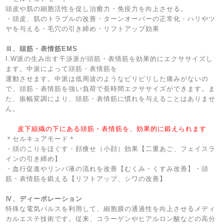
頭皮や肌の細胞活性を促し治癒力・免疫力を向上させる。
・頭皮、肌のトラブルの改善・ターンオーバーの正常化・ハリやツ
ヤを与える・毛穴の引き締め・リフトアップ効果
Ⅲ、頭筋・表情筋EMS
I.W派の生み出す干渉派が頭筋・表情筋を効果的にエクササイズし
ます。中派によって頭筋・表情筋を
運動させます。中派は低周波のようなピリピリした痛みがないの
で、頭筋・表情筋を強い負荷で長時間エクササイズができます。ま
た、振幅変調により、頭筋・表情筋に慣れを与えることはありませ
ん。
皮下組織の下にある頭筋・表情筋を、効果的に鍛えられます
＊セルキュアモード＊
・頭のこりをほぐす・顔痩せ（小顔）効果【二重あご、フェイスラ
インの引き締め】
・血行促進やリンパ液の流れを改善【むくみ・くすみ改善】・頭
筋・表情筋を鍛える【リフトアップ、シワの改善】
Ⅳ、ディーポレーション
特殊な電気パルスを利用して、細胞膜の通過性を向上させるメディ
カルエステ技術です。従来、コラーゲンやヒアルロン酸などの高分