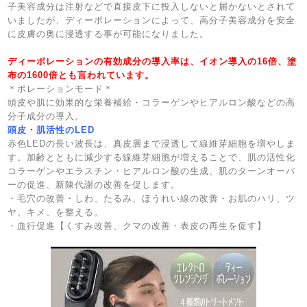
子美容成分は注射などで直接皮下に投入しないと届かないとされて
いましたが、ディーポレーションによって、高分子美容成分を安全
に皮膚の奥に浸透する事が可能になりました。
ディーポレーションの有効成分の導入率は、イオン導入の16倍、塗
布の1600倍とも言われています。
＊ポレーションモード＊
頭皮や肌に効果的な栄養補給・コラーゲンやヒアルロン酸などの高
分子成分の導入。
頭皮・肌活性のLED
赤色LEDの長い波長は、真皮層まで浸透して線維芽細胞を増やしま
す。加齢とともに減少する線維芽細胞が増えることで、肌の活性化
コラーゲンやエラスチン・ヒアルロン酸の生成、肌のターンオーバ
ーの促進、新陳代謝の改善を促します。
・毛穴の改善・しわ、たるみ、ほうれい線の改善・お肌のハリ、ツ
ヤ、キメ、を整える。
・血行促進【くすみ改善、クマの改善・表皮の再生を促す】