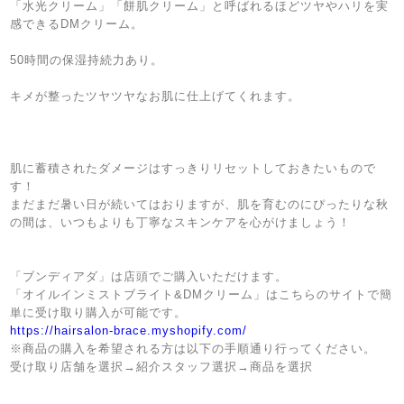
「水光クリーム」「餅肌クリーム」と呼ばれるほどツヤやハリを実
感できる
DM
クリーム。
50
時間の保湿持続力あり。
キメが整ったツヤツヤなお肌に仕上げてくれます。
肌に蓄積されたダメージはすっきりリセットしておきたいもので
す！
まだまだ暑い日が続いてはおりますが、肌を育むのにぴったりな秋
の間は、いつもよりも丁寧なスキンケアを心がけましょう！
「ブンディアダ」は店頭でご購入いただけます。
「オイルインミストブライト
&DM
クリーム」はこちらのサイトで簡
単に受け取り購入が可能です。
https://hairsalon-brace.myshopify.com/
※
商品の購入を希望される方は以下の手順通り行ってください。
受け取り店舗を選択
→
紹介スタッフ選択
→
商品を選択