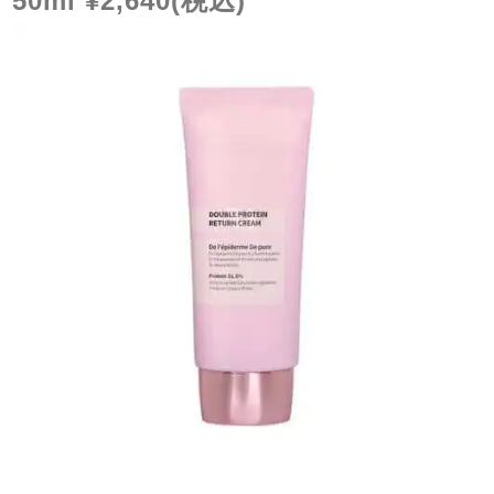
50ml ¥2,640(
税込
)