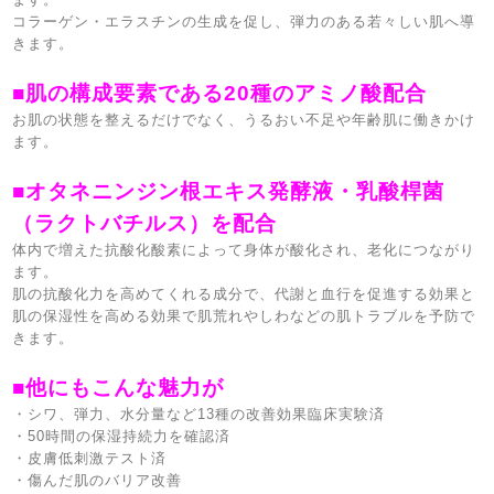
コラーゲン・エラスチンの生成を促し、弾力のある若々しい肌へ導
きます。
■肌の構成要素である
20
種のアミノ酸配合
お肌の状態を整えるだけでなく、うるおい不足や年齢肌に働きかけ
ます。
■オタネニンジン根エキス発酵液・乳酸桿菌
（ラクトバチルス）を配合
体内で増えた抗酸化酸素によって身体が酸化され、老化につながり
ます。
肌の抗酸化力を高めてくれる成分で、代謝と血行を促進する効果と
肌の保湿性を高める効果で肌荒れやしわなどの肌トラブルを予防で
きます。
■他にもこんな魅力が
・シワ、弾力、水分量など
13
種の改善効果臨床実験済
・
50
時間の保湿持続力を確認済
・皮膚低刺激テスト済
・傷んだ肌のバリア改善