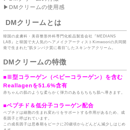
▶︎
DM
クリームの使用感
DMクリームとは
韓国の皮膚科・美容整形外科専門化粧品製造会社『
MEDIANS
LAB
』と韓国で大人気のヘアメイクアーティスト
Kimwoori
の共同開
発で生まれた
“
肌タンパク質に着目
”
したスキンケアクリーム。
DMクリームの特徴
■Ⅲ
型コラーゲン（ベビーコラーゲン）を含む
Reallagen
を
51.6%
含有
赤ちゃんの肌のような柔らかく弾力のあるもちもち肌へ導きます。
■ペプチド＆低分子コラーゲン配合
ペプチドは細胞の生まれ変わりをサポートする作用があるため、成
長因子と呼ばれています。
この成長因子は思春期をピークに
20
歳頃からどんどん減少しはじめ
ます。