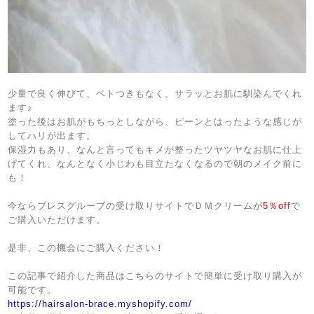
少量で良く伸びて、ベトつきもなく、サラッとお肌に馴染んでくれ
ます♪
塗った後はお肌がもちっとしながら、ピーンとはったような感じが
してハリが出ます。
保湿力もあり、なんと言ってもキメが整ったツヤツヤなお肌に仕上
げてくれ、なんとなく小じわも目立たなくなるので朝のメイク前に
も！
今ならブレスグルーブの受け取りサイトでＤＭクリームが
5
％
off
で
ご購入いただけます。
是非、この機会にご購入ください！
この記事で紹介した商品はこちらのサイトで簡単に受け取り購入が
可能です。
https://hairsalon-brace.myshopify.com/