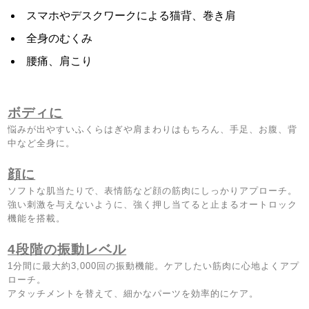
スマホやデスクワークによる猫背、巻き肩
全身のむくみ
腰痛、肩こり
ボディに
悩みが出やすい
ふくらはぎや
肩まわりはもちろん、
手足、お腹、
背
中など全身に。
顔に
ソフトな肌当たりで、表情筋など顔の筋肉に
しっかりアプローチ。
強い刺激を与えないように、強く押し当てると
止まるオートロック
機能を搭載。
4
段階の振動レベル
1
分間に最大約
3,000
回の振動機能。ケアしたい筋肉に心地よくアプ
ローチ。
アタッチメントを替えて、
細かなパーツを
効率的にケア。