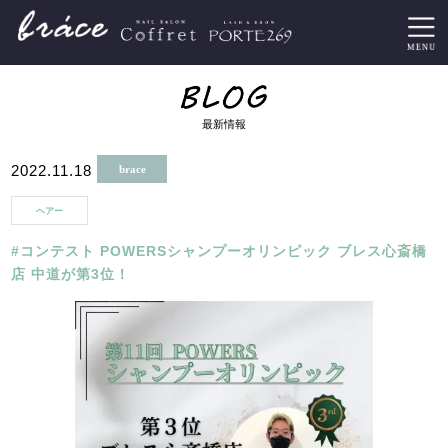
最新情報
2022.11.18
brace
ヘアー
#コンテスト POWERSシャンプーオリンピック ブレス心斎橋
店 中道が第3位！