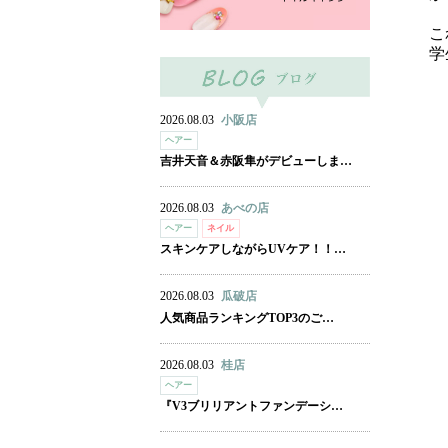
こ
学
2026.08.03
小阪店
ヘアー
吉井天音＆赤阪隼がデビューしま…
2026.08.03
あべの店
ヘアー
ネイル
スキンケアしながらUVケア！！…
2026.08.03
瓜破店
人気商品ランキングTOP3のご…
2026.08.03
桂店
ヘアー
『V3ブリリアントファンデーシ…