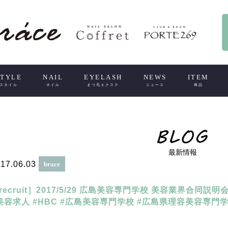
STYLE
NAIL
EYELASH
NEWS
ITEM
スタイル
ネイル
まつ毛エクステ
ニュース
商品
最新情報
17.06.03
brace
recruit］2017/5/29 広島美容専門学校 美容業界合同説明
美容求人 #HBC #広島美容専門学校 #広島県理容美容専門学校 