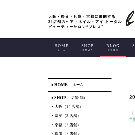
大阪・奈良・兵庫・京都に展開する
22店舗のヘア・ネイル・アイ トータル
ビューティーサロン“ブレス"
HOME
SHOP
BLOG
ホーム
店舗紹介
最新情報
HOME
- ホーム -
■
20
SHOP
- 店舗情報 -
■
･
大阪（14 店舗）
［
･
奈良（3 店舗）
#
･
京都（2 店舗）
･
兵庫（3 店舗）