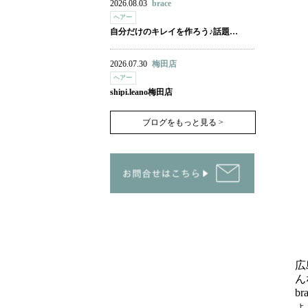
2026.08.03
brace
ヘアー
自分だけのキレイを作ろう♪話題…
2026.07.30
梅田店
ヘアー
shipi.leano梅田店
ブログをもっと見る >
広
ん
b
ょ