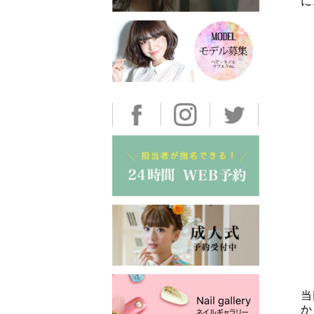
に
当
か