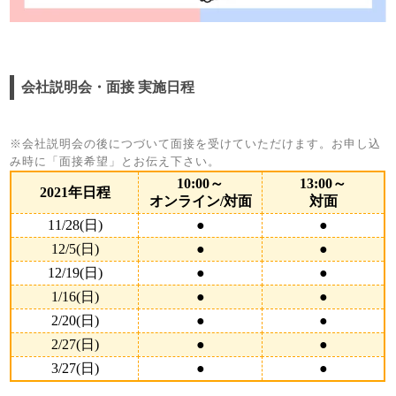
会社説明会・面接 実施日程
※会社説明会の後につづいて面接を受けていただけます。お申し込
み時に「面接希望」とお伝え下さい。
10:00～
13:00～
2021年日程
オンライン/対面
対面
11/28(日)
●
●
12/5(日)
●
●
12/19(日)
●
●
1/16(日)
●
●
2/20(日)
●
●
2/27(日)
●
●
3/27(日)
●
●