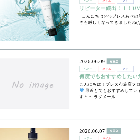
ヘアー
ネイル
アイ
リピーター続出！！！U
こんにちは(^^♪ブレスあべの
さも厳しくなってきましたね(‘Д
2026.06.09
布施店
ヘアー
ネイル
アイ
何度でもおすすめしたい
こんにちは！ブレス布施店フ
最近とてもおすすめしてい
す＾＾ ラダメール…
2026.06.07
今里店
ヘアー
ネイル