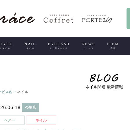
STYLE
NAIL
EYELASH
NEWS
ITEM
スタイル
ネイル
まつ毛エクステ
ニュース
商品
ネイル関連 最新情報
>
ービス名
ネイル
26.06.18
今里店
ヘアー
ネイル