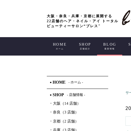
大阪・奈良・兵庫・京都に展開する
22店舗のヘア・ネイル・アイ トータル
ビューティーサロン“ブレス"
HOME
SHOP
BLOG
ホーム
店舗紹介
最新情報
HOME
- ホーム -
■
サ
SHOP
- 店舗情報 -
■
･
大阪（14 店舗）
20
･
奈良（3 店舗）
･
京都（2 店舗）
･
兵庫（3 店舗）