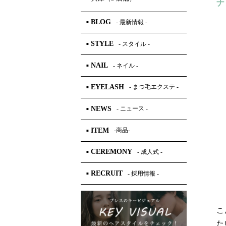
ナ
BLOG
- 最新情報 -
■
STYLE
- スタイル -
■
NAIL
- ネイル -
■
EYELASH
- まつ毛エクステ -
■
NEWS
- ニュース -
■
ITEM
-商品-
■
CEREMONY
- 成人式 -
■
RECRUIT
- 採用情報 -
■
こ
た