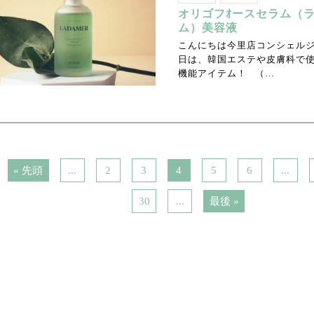
オリゴフｵースセラム（
ム）美容液
こんにちは今里店コンシェル
日は、韓国エステや皮膚科で
機能アイテム！ （…
« 先頭
...
2
3
4
5
6
...
30
...
最後 »