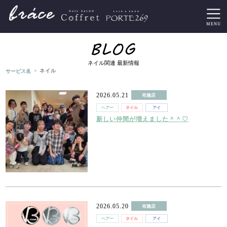
ネイル関連 最新情報
>
サービス名
ネイル
2026.05.21
布施店
ヘアー
ネイル
アイ
新しい仲間が増えました＾＾♡
2026.05.20
布施店
ヘアー
ネイル
アイ