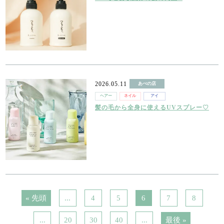
2026.05.11
あべの店
ヘアー
ネイル
アイ
髪の毛から全身に使えるUVスプレー♡
« 先頭
...
4
5
6
7
8
...
20
30
40
...
最後 »